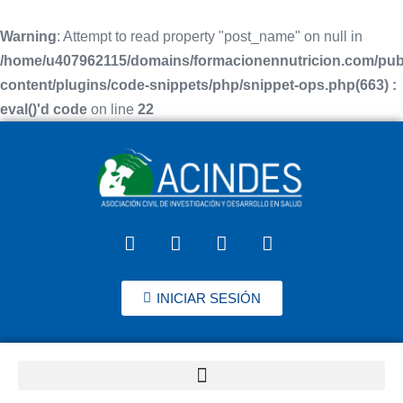
Warning
: Attempt to read property "post_name" on null in
/home/u407962115/domains/formacionennutricion.com/pub
content/plugins/code-snippets/php/snippet-ops.php(663) :
eval()'d code
on line
22
INICIAR SESIÓN