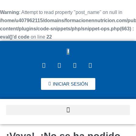
Warning
: Attempt to read property "post_name" on null in
/home/u407962115/domains/formacionennutricion.com/pub
content/plugins/code-snippets/php/snippet-ops.php(663) :
eval()'d code
on line
22
INICIAR SESIÓN