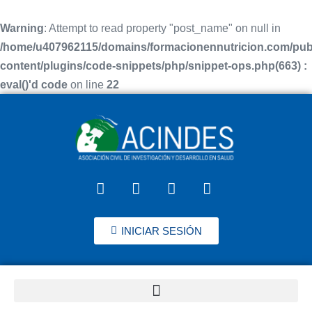
Warning
: Attempt to read property "post_name" on null in
/home/u407962115/domains/formacionennutricion.com/pub
content/plugins/code-snippets/php/snippet-ops.php(663) :
eval()'d code
on line
22
INICIAR SESIÓN