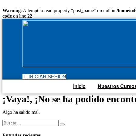
Warning
: Attempt to read property "post_name" on null in
/home/u40
code
on line
22
Saltar
al
contenido
INICIAR SESIÓN
Inicio
Nuestros Curso
¡Vaya!, ¡No se ha podido encontr
Algo ha salido mal.
Buscar:
Entradas recientes