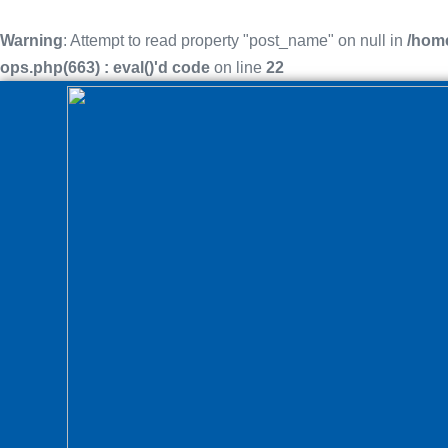
Warning
: Attempt to read property "post_name" on null in
/home
ops.php(663) : eval()'d code
on line
22