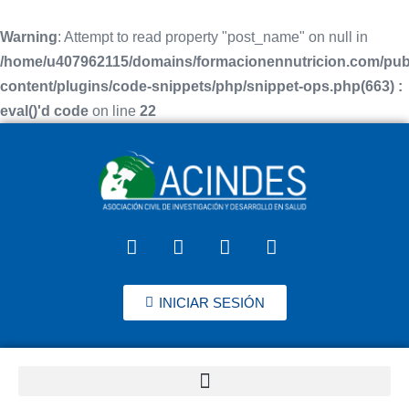
Warning
: Attempt to read property "post_name" on null in
/home/u407962115/domains/formacionennutricion.com/pub
content/plugins/code-snippets/php/snippet-ops.php(663) :
eval()'d code
on line
22
INICIAR SESIÓN