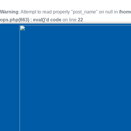
Warning
: Attempt to read property "post_name" on null in
/home
ops.php(663) : eval()'d code
on line
22