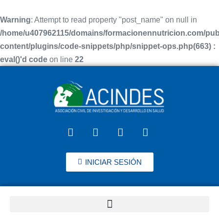
Warning
: Attempt to read property "post_name" on null in
/home/u407962115/domains/formacionennutricion.com/pub
content/plugins/code-snippets/php/snippet-ops.php(663) :
eval()'d code
on line
22
INICIAR SESIÓN