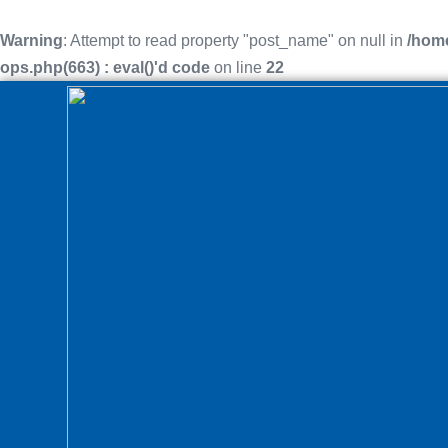
Warning
: Attempt to read property "post_name" on null in
/home
ops.php(663) : eval()'d code
on line
22