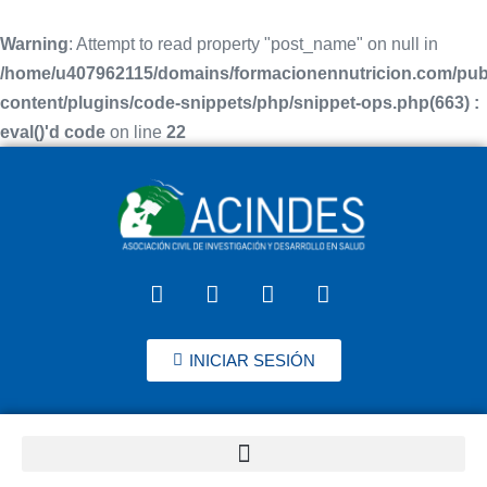
Warning
: Attempt to read property "post_name" on null in
/home/u407962115/domains/formacionennutricion.com/pub
content/plugins/code-snippets/php/snippet-ops.php(663) :
eval()'d code
on line
22
INICIAR SESIÓN