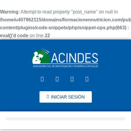
Warning
: Attempt to read property "post_name" on null in
/home/u407962115/domains/formacionennutricion.com/pub
content/plugins/code-snippets/php/snippet-ops.php(663) :
eval()'d code
on line
22
INICIAR SESIÓN