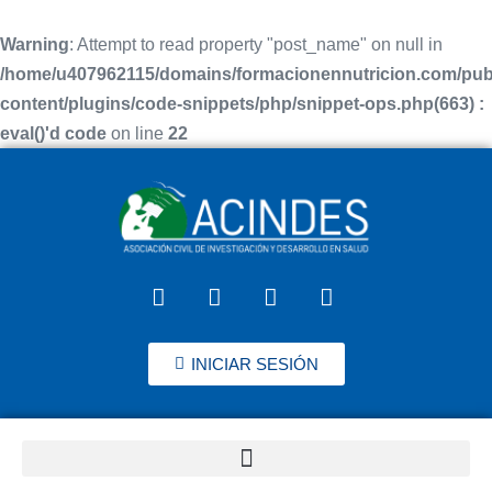
Warning
: Attempt to read property "post_name" on null in
/home/u407962115/domains/formacionennutricion.com/pub
content/plugins/code-snippets/php/snippet-ops.php(663) :
eval()'d code
on line
22
INICIAR SESIÓN