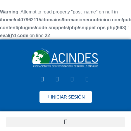
Warning
: Attempt to read property "post_name" on null in
/home/u407962115/domains/formacionennutricion.com/pub
content/plugins/code-snippets/php/snippet-ops.php(663) :
eval()'d code
on line
22
INICIAR SESIÓN