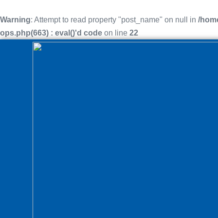
Warning
: Attempt to read property "post_name" on null in
/home
ops.php(663) : eval()'d code
on line
22