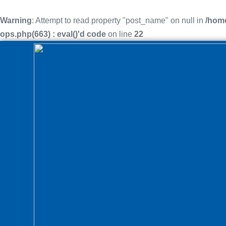
Warning
: Attempt to read property "post_name" on null in
/home
ops.php(663) : eval()'d code
on line
22