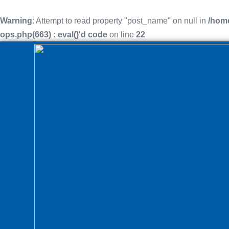
Warning
: Attempt to read property "post_name" on null in
/home
ops.php(663) : eval()'d code
on line
22