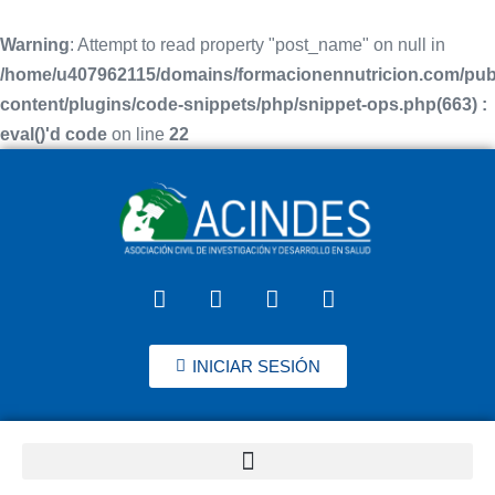
Warning
: Attempt to read property "post_name" on null in
/home/u407962115/domains/formacionennutricion.com/pub
content/plugins/code-snippets/php/snippet-ops.php(663) :
eval()'d code
on line
22
INICIAR SESIÓN