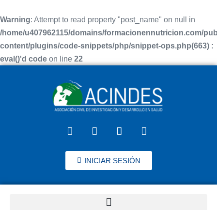
Warning
: Attempt to read property "post_name" on null in
/home/u407962115/domains/formacionennutricion.com/pub
content/plugins/code-snippets/php/snippet-ops.php(663) :
eval()'d code
on line
22
INICIAR SESIÓN