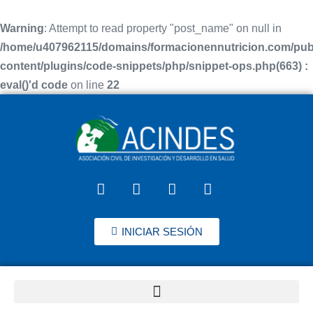
Warning
: Attempt to read property "post_name" on null in
/home/u407962115/domains/formacionennutricion.com/pub
content/plugins/code-snippets/php/snippet-ops.php(663) :
eval()'d code
on line
22
INICIAR SESIÓN