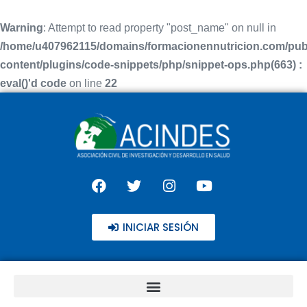
Warning
: Attempt to read property "post_name" on null in
/home/u407962115/domains/formacionennutricion.com/pub
content/plugins/code-snippets/php/snippet-ops.php(663) :
eval()'d code
on line
22
INICIAR SESIÓN