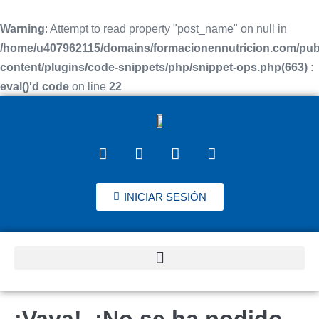
Warning
: Attempt to read property "post_name" on null in
/home/u407962115/domains/formacionennutricion.com/pub
content/plugins/code-snippets/php/snippet-ops.php(663) :
eval()'d code
on line
22
INICIAR SESIÓN