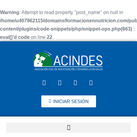
Warning
: Attempt to read property "post_name" on null in
/home/u407962115/domains/formacionennutricion.com/pub
content/plugins/code-snippets/php/snippet-ops.php(663) :
eval()'d code
on line
22
INICIAR SESIÓN