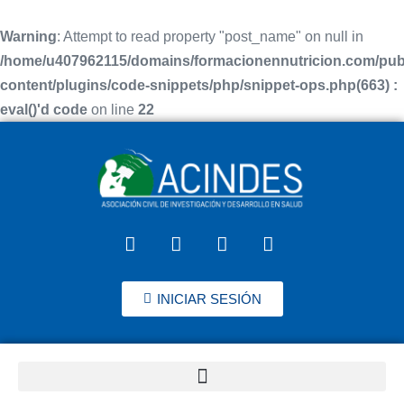
Warning
: Attempt to read property "post_name" on null in
/home/u407962115/domains/formacionennutricion.com/pub
content/plugins/code-snippets/php/snippet-ops.php(663) :
eval()'d code
on line
22
INICIAR SESIÓN