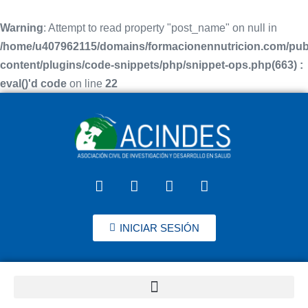
Warning
: Attempt to read property "post_name" on null in
/home/u407962115/domains/formacionennutricion.com/pub
content/plugins/code-snippets/php/snippet-ops.php(663) :
eval()'d code
on line
22
INICIAR SESIÓN