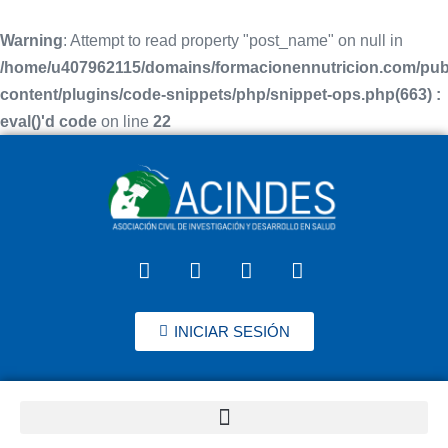
Warning
: Attempt to read property "post_name" on null in
/home/u407962115/domains/formacionennutricion.com/pub
content/plugins/code-snippets/php/snippet-ops.php(663) :
eval()'d code
on line
22
INICIAR SESIÓN