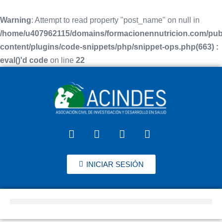
Warning
: Attempt to read property "post_name" on null in
/home/u407962115/domains/formacionennutricion.com/pub
content/plugins/code-snippets/php/snippet-ops.php(663) :
eval()'d code
on line
22
INICIAR SESIÓN