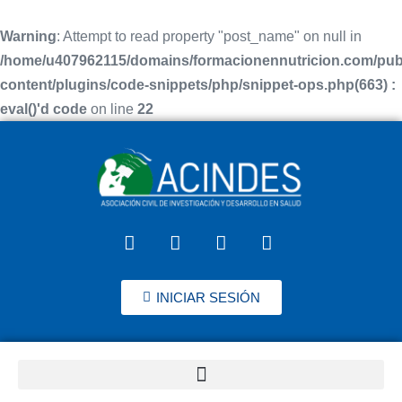
Warning
: Attempt to read property "post_name" on null in
/home/u407962115/domains/formacionennutricion.com/pub
content/plugins/code-snippets/php/snippet-ops.php(663) :
eval()'d code
on line
22
INICIAR SESIÓN