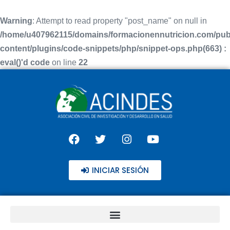
Warning
: Attempt to read property "post_name" on null in
/home/u407962115/domains/formacionennutricion.com/pub
content/plugins/code-snippets/php/snippet-ops.php(663) :
eval()'d code
on line
22
INICIAR SESIÓN