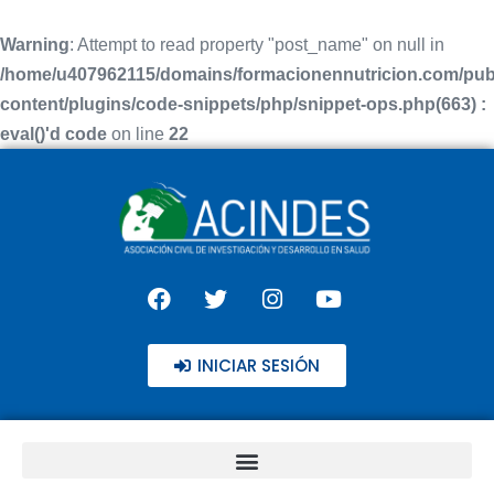
Warning
: Attempt to read property "post_name" on null in
/home/u407962115/domains/formacionennutricion.com/pub
content/plugins/code-snippets/php/snippet-ops.php(663) :
eval()'d code
on line
22
INICIAR SESIÓN