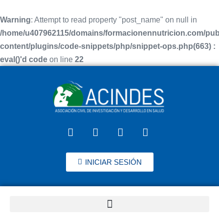
Warning
: Attempt to read property "post_name" on null in
/home/u407962115/domains/formacionennutricion.com/pub
content/plugins/code-snippets/php/snippet-ops.php(663) :
eval()'d code
on line
22
INICIAR SESIÓN