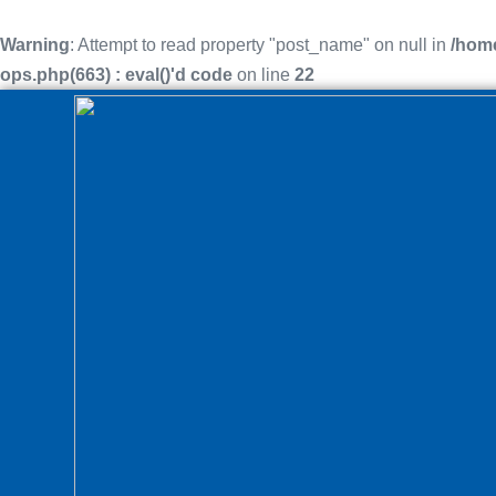
Warning
: Attempt to read property "post_name" on null in
/home
ops.php(663) : eval()'d code
on line
22