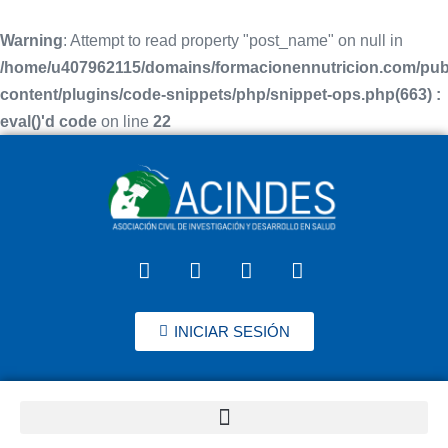
Warning
: Attempt to read property "post_name" on null in
/home/u407962115/domains/formacionennutricion.com/pub
content/plugins/code-snippets/php/snippet-ops.php(663) :
eval()'d code
on line
22
INICIAR SESIÓN