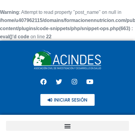
Warning
: Attempt to read property "post_name" on null in
/home/u407962115/domains/formacionennutricion.com/pub
content/plugins/code-snippets/php/snippet-ops.php(663) :
eval()'d code
on line
22
INICIAR SESIÓN