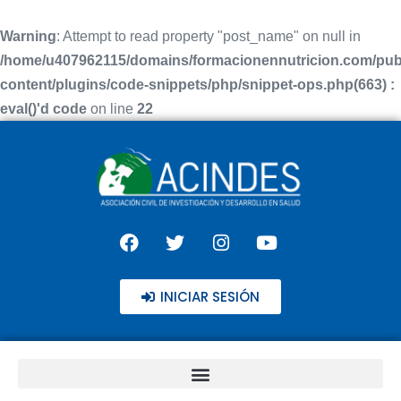
Warning
: Attempt to read property "post_name" on null in
/home/u407962115/domains/formacionennutricion.com/pub
content/plugins/code-snippets/php/snippet-ops.php(663) :
eval()'d code
on line
22
INICIAR SESIÓN