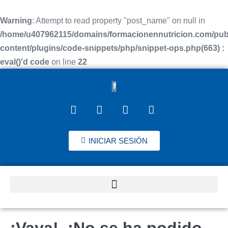
Warning
: Attempt to read property "post_name" on null in
/home/u407962115/domains/formacionennutricion.com/pub
content/plugins/code-snippets/php/snippet-ops.php(663) :
eval()'d code
on line
22
INICIAR SESIÓN