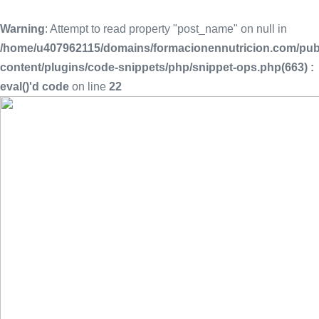
Warning
: Attempt to read property "post_name" on null in
/home/u407962115/domains/formacionennutricion.com/pub
content/plugins/code-snippets/php/snippet-ops.php(663) :
eval()'d code
on line
22
Saltar
al
contenido