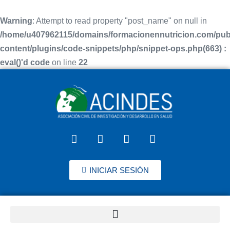
Warning
: Attempt to read property "post_name" on null in
/home/u407962115/domains/formacionennutricion.com/pub
content/plugins/code-snippets/php/snippet-ops.php(663) :
eval()'d code
on line
22
INICIAR SESIÓN