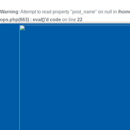
Warning
: Attempt to read property "post_name" on null in
/home
ops.php(663) : eval()'d code
on line
22