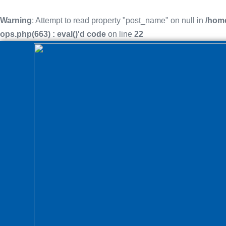
Warning
: Attempt to read property "post_name" on null in
/home
ops.php(663) : eval()'d code
on line
22