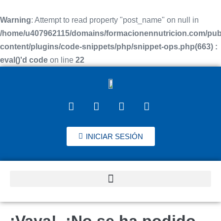
Warning
: Attempt to read property "post_name" on null in
/home/u407962115/domains/formacionennutricion.com/pub
content/plugins/code-snippets/php/snippet-ops.php(663) :
eval()'d code
on line
22
INICIAR SESIÓN