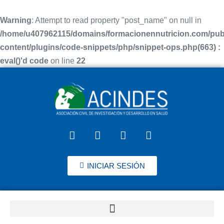
Warning
: Attempt to read property "post_name" on null in
/home/u407962115/domains/formacionennutricion.com/pub
content/plugins/code-snippets/php/snippet-ops.php(663) :
eval()'d code
on line
22
INICIAR SESIÓN