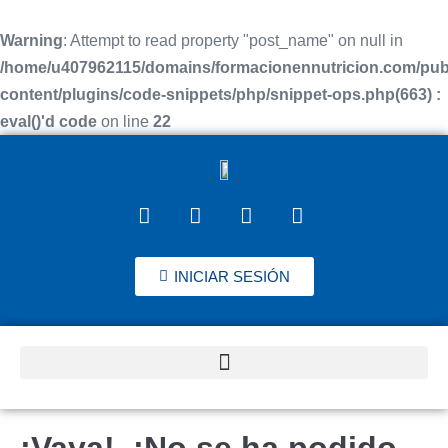
Warning
: Attempt to read property "post_name" on null in
/home/u407962115/domains/formacionennutricion.com/pub
content/plugins/code-snippets/php/snippet-ops.php(663) :
eval()'d code
on line
22
INICIAR SESIÓN