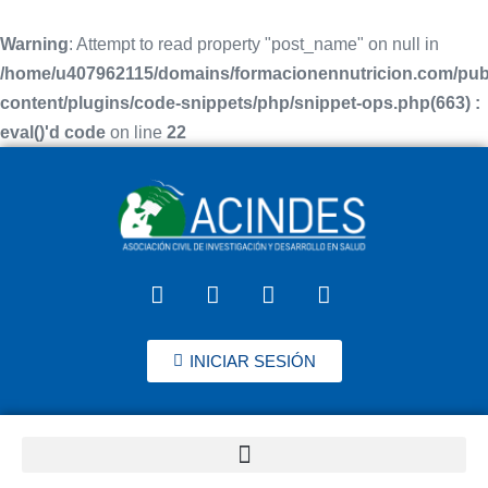
Warning
: Attempt to read property "post_name" on null in
/home/u407962115/domains/formacionennutricion.com/pub
content/plugins/code-snippets/php/snippet-ops.php(663) :
eval()'d code
on line
22
INICIAR SESIÓN