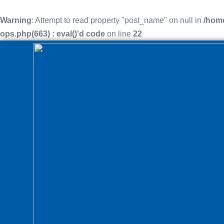
Warning
: Attempt to read property "post_name" on null in
/home
ops.php(663) : eval()'d code
on line
22