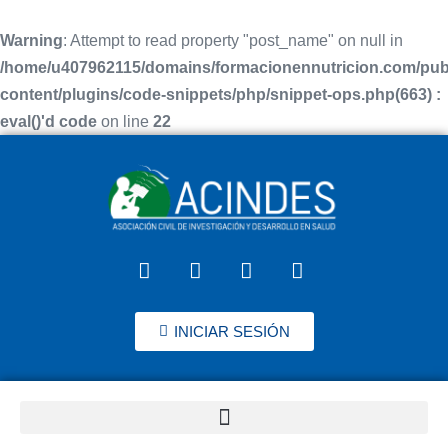
Warning
: Attempt to read property "post_name" on null in
/home/u407962115/domains/formacionennutricion.com/pub
content/plugins/code-snippets/php/snippet-ops.php(663) :
eval()'d code
on line
22
INICIAR SESIÓN