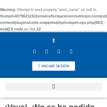
Warning
: Attempt to read property "post_name" on null in
/home/u407962115/domains/formacionennutricion.com/pub
content/plugins/code-snippets/php/snippet-ops.php(663) :
eval()'d code
on line
22
INICIAR SESIÓN