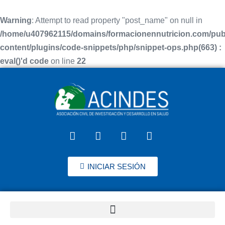
Warning
: Attempt to read property "post_name" on null in
/home/u407962115/domains/formacionennutricion.com/pub
content/plugins/code-snippets/php/snippet-ops.php(663) :
eval()'d code
on line
22
INICIAR SESIÓN