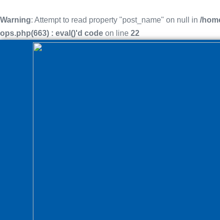
Warning
: Attempt to read property "post_name" on null in
/home
ops.php(663) : eval()'d code
on line
22