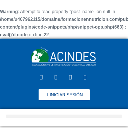
Warning
: Attempt to read property "post_name" on null in
/home/u407962115/domains/formacionennutricion.com/pub
content/plugins/code-snippets/php/snippet-ops.php(663) :
eval()'d code
on line
22
INICIAR SESIÓN